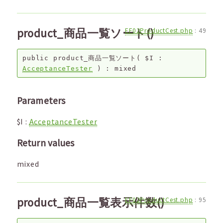
product_商品一覧ソート()
EF02ProductCest.php
:
49
public
product_商品一覧ソート
(
$I
:
AcceptanceTester
) :
mixed
Parameters
$I
:
AcceptanceTester
Return values
mixed
product_商品一覧表示件数()
EF02ProductCest.php
:
95