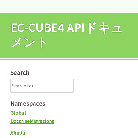
EC-CUBE4 APIドキュ
メント
Search
Namespaces
Global
DoctrineMigrations
Plugin