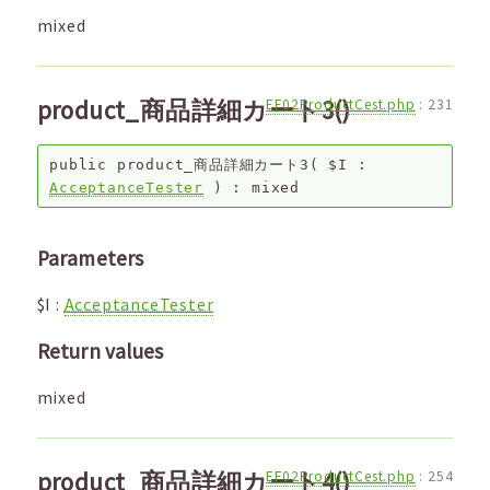
mixed
product_商品詳細カート3()
EF02ProductCest.php
:
231
public
product_商品詳細カート3
(
$I
:
AcceptanceTester
) :
mixed
Parameters
$I
:
AcceptanceTester
Return values
mixed
product_商品詳細カート4()
EF02ProductCest.php
:
254