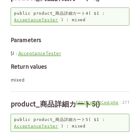
public
product_商品詳細カート4
(
$I
:
AcceptanceTester
) :
mixed
Parameters
$I
:
AcceptanceTester
Return values
mixed
product_商品詳細カート5()
EF02ProductCest.php
:
277
public
product_商品詳細カート5
(
$I
:
AcceptanceTester
) :
mixed