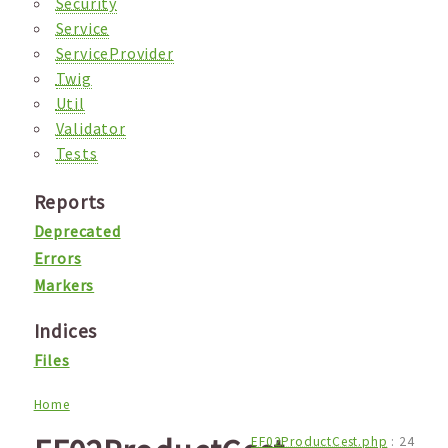
Security
Service
ServiceProvider
Twig
Util
Validator
Tests
Reports
Deprecated
Errors
Markers
Indices
Files
Home
EF02ProductCest.php
:
24