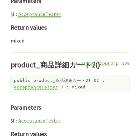
Parameters
$I
:
AcceptanceTester
Return values
mixed
product_商品詳細カート2()
EF02ProductCest.php
:
208
public
product_商品詳細カート2
(
$I
:
AcceptanceTester
) :
mixed
Parameters
$I
:
AcceptanceTester
Return values