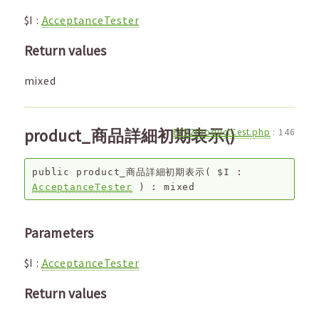
$I
:
AcceptanceTester
Return values
mixed
product_商品詳細初期表示()
EF02ProductCest.php
:
146
public
product_商品詳細初期表示
(
$I
:
AcceptanceTester
) :
mixed
Parameters
$I
:
AcceptanceTester
Return values