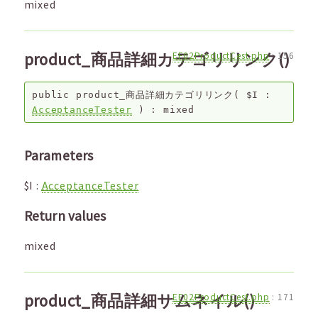
mixed
product_商品詳細カテゴリリンク()
EF02ProductCest.php
:
156
public
product_商品詳細カテゴリリンク
(
$I
:
AcceptanceTester
) :
mixed
Parameters
$I
:
AcceptanceTester
Return values
mixed
product_商品詳細サムネイル()
EF02ProductCest.php
:
171