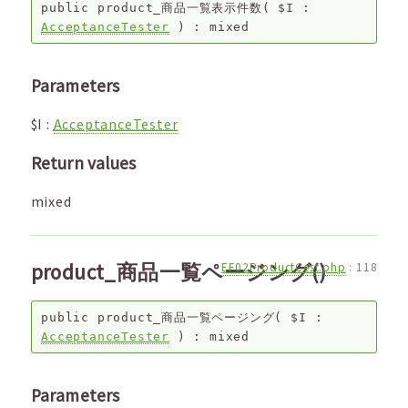
public
product_商品一覧表示件数
(
$I
:
AcceptanceTester
) :
mixed
Parameters
$I
:
AcceptanceTester
Return values
mixed
product_商品一覧ページング()
EF02ProductCest.php
:
118
public
product_商品一覧ページング
(
$I
:
AcceptanceTester
) :
mixed
Parameters