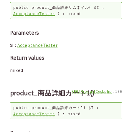
public
product_商品詳細サムネイル
(
$I
:
AcceptanceTester
) :
mixed
Parameters
$I
:
AcceptanceTester
Return values
mixed
product_商品詳細カート1()
EF02ProductCest.php
:
186
public
product_商品詳細カート1
(
$I
:
AcceptanceTester
) :
mixed