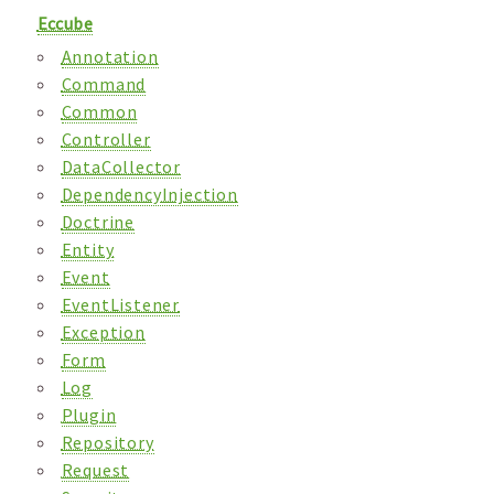
Eccube
Annotation
Command
Common
Controller
DataCollector
DependencyInjection
Doctrine
Entity
Event
EventListener
Exception
Form
Log
Plugin
Repository
Request