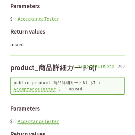
Parameters
$I
:
AcceptanceTester
Return values
mixed
product_商品詳細カート6()
EF02ProductCest.php
:
300
public
product_商品詳細カート6
(
$I
:
AcceptanceTester
) :
mixed
Parameters
$I
:
AcceptanceTester
Return values