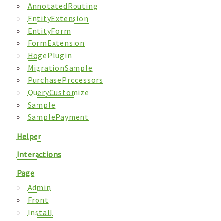
AnnotatedRouting
EntityExtension
EntityForm
FormExtension
HogePlugin
MigrationSample
PurchaseProcessors
QueryCustomize
Sample
SamplePayment
Helper
Interactions
Page
Admin
Front
Install