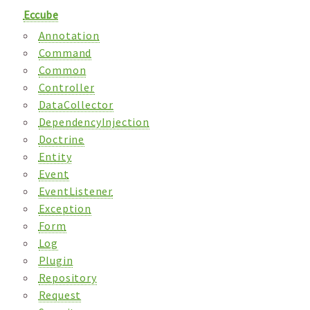
Eccube
Annotation
Command
Common
Controller
DataCollector
DependencyInjection
Doctrine
Entity
Event
EventListener
Exception
Form
Log
Plugin
Repository
Request