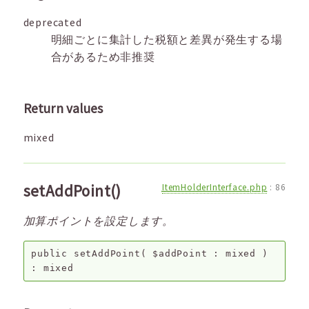
deprecated
明細ごとに集計した税額と差異が発生する場
合があるため非推奨
Return values
mixed
setAddPoint()
ItemHolderInterface.php
:
86
加算ポイントを設定します。
public
setAddPoint
(
$addPoint
:
mixed
)
:
mixed