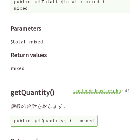
public
setTotal
(
$total
:
mixed
) :
mixed
Parameters
$total
:
mixed
Return values
mixed
getQuantity()
ItemHolderInterface.php
:
42
個数の合計を返します。
public
getQuantity
( ) :
mixed