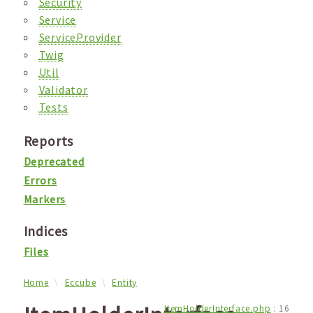
Security
Service
ServiceProvider
Twig
Util
Validator
Tests
Reports
Deprecated
Errors
Markers
Indices
Files
Home
Eccube
Entity
ItemHolderInterface.php
:
16