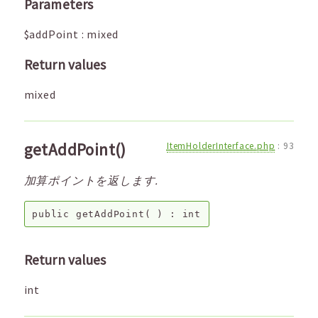
Parameters
$addPoint
:
mixed
Return values
mixed
getAddPoint()
ItemHolderInterface.php
:
93
加算ポイントを返します.
public
getAddPoint
( ) :
int
Return values
int