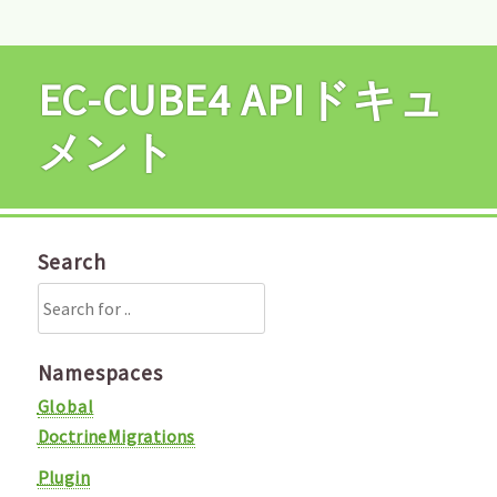
EC-CUBE4 APIドキュ
メント
Search
Namespaces
Global
DoctrineMigrations
Plugin