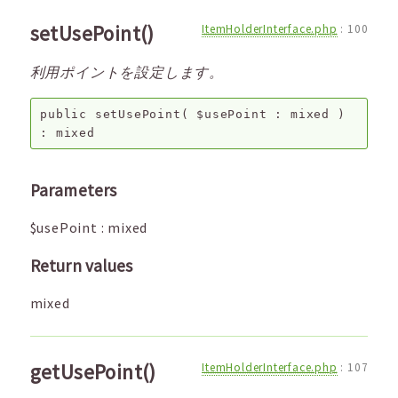
setUsePoint()
ItemHolderInterface.php
:
100
利用ポイントを設定します。
public
setUsePoint
(
$usePoint
:
mixed
)
:
mixed
Parameters
$usePoint
:
mixed
Return values
mixed
getUsePoint()
ItemHolderInterface.php
:
107