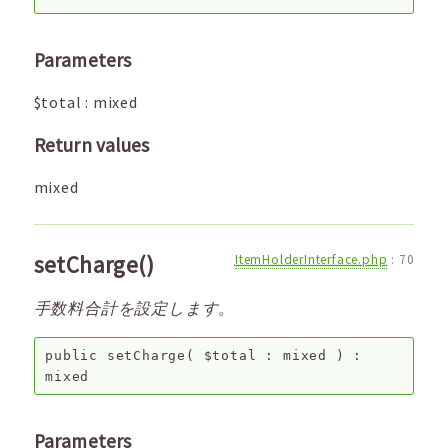
Parameters
$total
:
mixed
Return values
mixed
setCharge()
ItemHolderInterface.php
:
70
手数料合計を設定します。
public
setCharge
(
$total
:
mixed
) :
mixed
Parameters