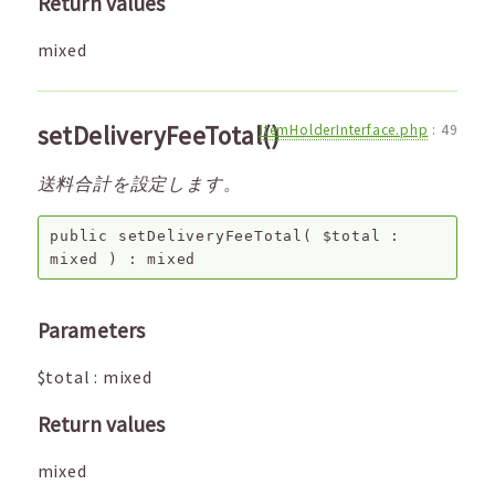
Return values
mixed
setDeliveryFeeTotal()
ItemHolderInterface.php
:
49
送料合計を設定します。
public
setDeliveryFeeTotal
(
$total
:
mixed
) :
mixed
Parameters
$total
:
mixed
Return values
mixed