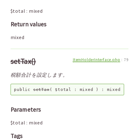
$total
:
mixed
Return values
mixed
setTax()
ItemHolderInterface.php
:
79
税額合計を設定します。
public
setTax
(
$total
:
mixed
) :
mixed
Parameters
$total
:
mixed
Tags