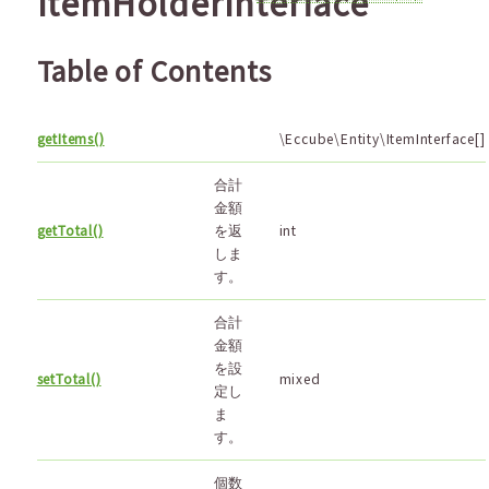
ItemHolderInterface
Table of Contents
getItems()
\Eccube\Entity\ItemInterface[]
合計
金額
getTotal()
を返
int
しま
す。
合計
金額
を設
setTotal()
mixed
定し
ま
す。
個数