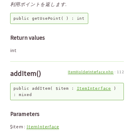
利用ポイントを返します.
public
getUsePoint
( ) :
int
Return values
int
addItem()
ItemHolderInterface.php
:
112
public
addItem
(
$item
:
ItemInterface
)
:
mixed
Parameters
$item
:
ItemInterface