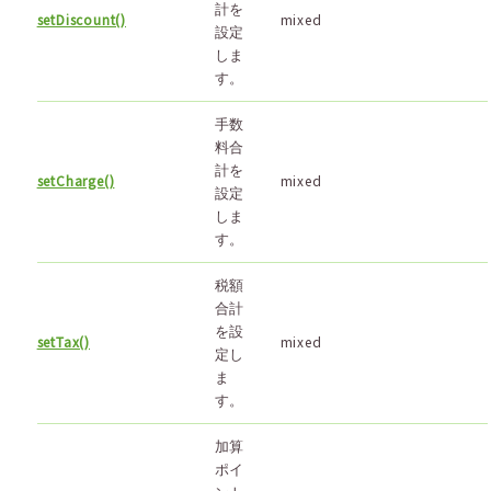
計を
setDiscount()
mixed
設定
しま
す。
手数
料合
計を
setCharge()
mixed
設定
しま
す。
税額
合計
を設
setTax()
mixed
定し
ま
す。
加算
ポイ