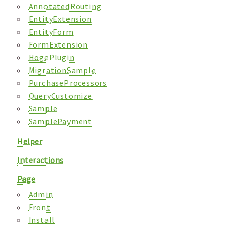
AnnotatedRouting
EntityExtension
EntityForm
FormExtension
HogePlugin
MigrationSample
PurchaseProcessors
QueryCustomize
Sample
SamplePayment
Helper
Interactions
Page
Admin
Front
Install