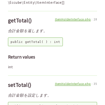
\Eccube\Entity\ItemInterface[]
getTotal()
ItemHolderInterface.php
:
28
合計金額を返します。
public
getTotal
( ) :
int
Return values
int
setTotal()
ItemHolderInterface.php
:
35
合計金額を設定します。