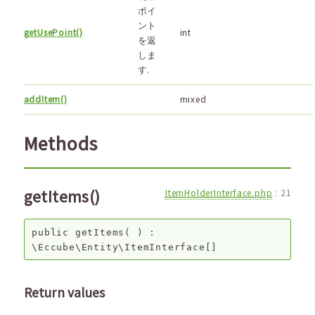
ポイ
ント
getUsePoint()
int
を返
しま
す.
addItem()
mixed
Methods
getItems()
ItemHolderInterface.php
:
21
public
getItems
( ) :
\Eccube\Entity\ItemInterface[]
Return values