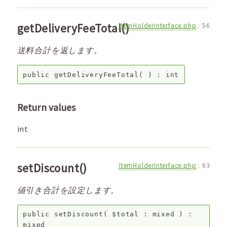
getDeliveryFeeTotal()
ItemHolderInterface.php
:
56
送料合計を返します。
public
getDeliveryFeeTotal
( ) :
int
Return values
int
setDiscount()
ItemHolderInterface.php
:
63
値引き合計を設定します。
public
setDiscount
(
$total
:
mixed
) :
mixed