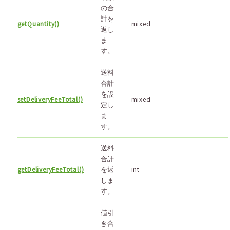
の合
計を
getQuantity()
mixed
返し
ま
す。
送料
合計
を設
setDeliveryFeeTotal()
mixed
定し
ま
す。
送料
合計
getDeliveryFeeTotal()
を返
int
しま
す。
値引
き合