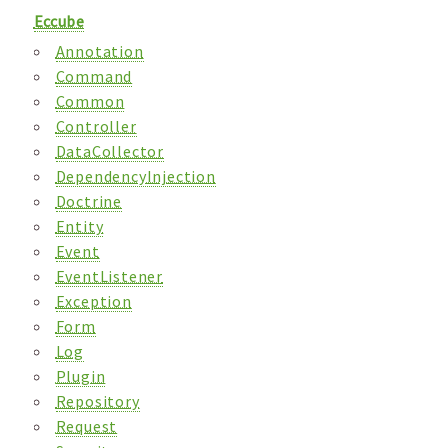
Eccube
Annotation
Command
Common
Controller
DataCollector
DependencyInjection
Doctrine
Entity
Event
EventListener
Exception
Form
Log
Plugin
Repository
Request