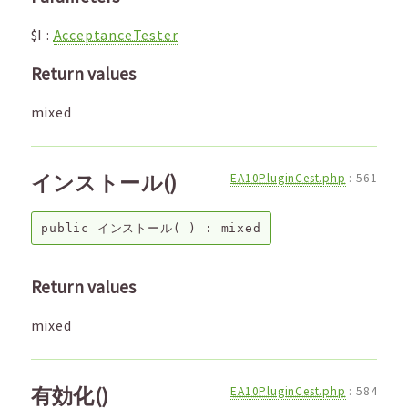
$I
:
AcceptanceTester
Return values
mixed
インストール()
EA10PluginCest.php
:
561
public
インストール
( ) :
mixed
Return values
mixed
有効化()
EA10PluginCest.php
:
584