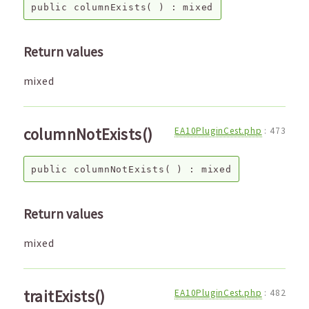
public
columnExists
( ) :
mixed
Return values
mixed
columnNotExists()
EA10PluginCest.php
:
473
public
columnNotExists
( ) :
mixed
Return values
mixed
traitExists()
EA10PluginCest.php
:
482