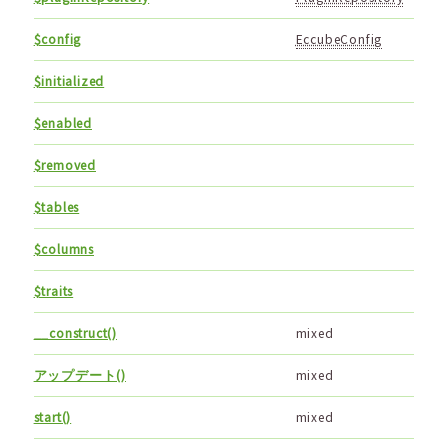
$config
EccubeConfig
$initialized
$enabled
$removed
$tables
$columns
$traits
__construct()
mixed
アップデート()
mixed
start()
mixed