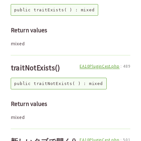
public
traitExists
( ) :
mixed
Return values
mixed
traitNotExists()
EA10PluginCest.php
:
489
public
traitNotExists
( ) :
mixed
Return values
mixed
EA10PluginCest.php
:
501