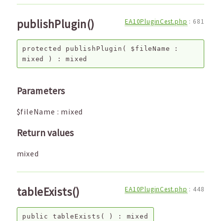
publishPlugin()
EA10PluginCest.php
:
681
protected
publishPlugin
(
$fileName
:
mixed
) :
mixed
Parameters
$fileName
:
mixed
Return values
mixed
tableExists()
EA10PluginCest.php
:
448
public
tableExists
( ) :
mixed