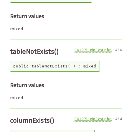
Return values
mixed
tableNotExists()
EA10PluginCest.php
:
456
public
tableNotExists
( ) :
mixed
Return values
mixed
columnExists()
EA10PluginCest.php
:
464