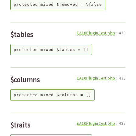
protected
mixed
$removed
=
\false
$tables
EA10PluginCest.php
:
433
protected
mixed
$tables
=
[]
$columns
EA10PluginCest.php
:
435
protected
mixed
$columns
=
[]
$traits
EA10PluginCest.php
:
437