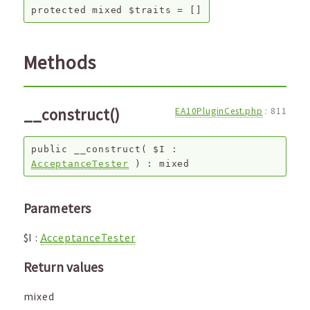
protected
mixed
$traits
=
[]
Methods
__construct()
EA10PluginCest.php
:
811
public
__construct
(
$I
:
AcceptanceTester
) :
mixed
Parameters
$I
:
AcceptanceTester
Return values
mixed