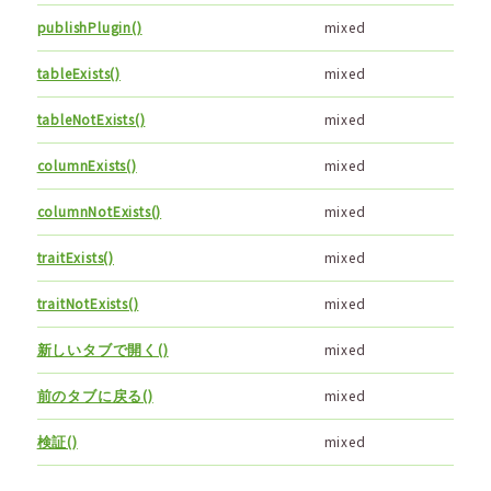
publishPlugin()
mixed
tableExists()
mixed
tableNotExists()
mixed
columnExists()
mixed
columnNotExists()
mixed
traitExists()
mixed
traitNotExists()
mixed
新しいタブで開く()
mixed
前のタブに戻る()
mixed
検証()
mixed