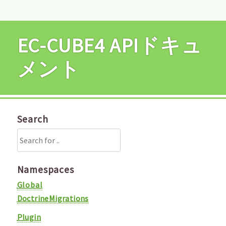
EC-CUBE4 APIドキュ
メント
Search
Namespaces
Global
DoctrineMigrations
Plugin