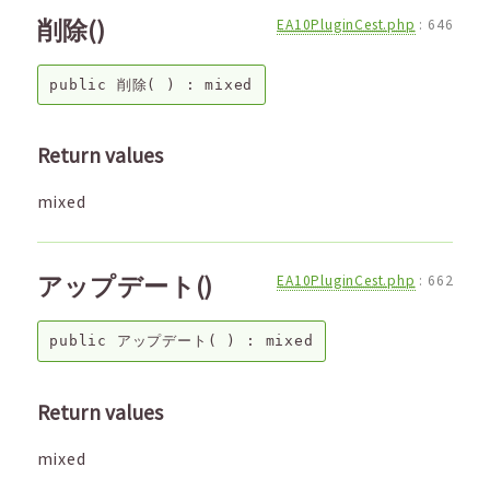
削除()
EA10PluginCest.php
:
646
public
削除
( ) :
mixed
Return values
mixed
アップデート()
EA10PluginCest.php
:
662
public
アップデート
( ) :
mixed
Return values
mixed