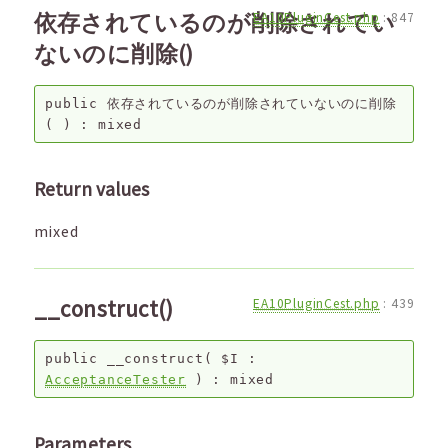
依存されているのが削除されてい
EA10PluginCest.php
:
847
ないのに削除()
public
依存されているのが削除されていないのに削除
( ) :
mixed
Return values
mixed
__construct()
EA10PluginCest.php
:
439
public
__construct
(
$I
:
AcceptanceTester
) :
mixed
Parameters