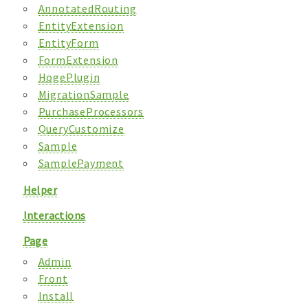
AnnotatedRouting
EntityExtension
EntityForm
FormExtension
HogePlugin
MigrationSample
PurchaseProcessors
QueryCustomize
Sample
SamplePayment
Helper
Interactions
Page
Admin
Front
Install