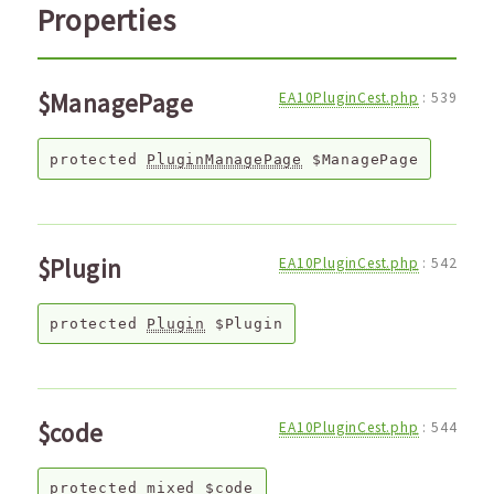
Properties
$ManagePage
EA10PluginCest.php
:
539
protected
PluginManagePage
$ManagePage
$Plugin
EA10PluginCest.php
:
542
protected
Plugin
$Plugin
$code
EA10PluginCest.php
:
544
protected
mixed
$code