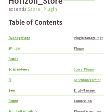
Horizon_Store
extends
Store_Plugin
Table of Contents
$ManagePage
PluginManagePage
$Plugin
Plugin
$code
$dependency
Store_Plugin
$I
AcceptanceTester
$em
EntityManager
$conn
Connection
$pluginRepository
PluginRepository