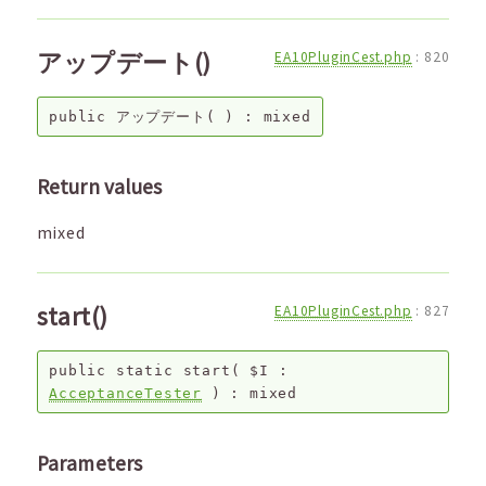
アップデート()
EA10PluginCest.php
:
820
public
アップデート
( ) :
mixed
Return values
mixed
start()
EA10PluginCest.php
:
827
public
static
start
(
$I
:
AcceptanceTester
) :
mixed
Parameters