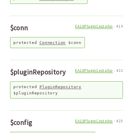
$conn
EA10PluginCest.php
:
419
protected
Connection
$conn
$pluginRepository
EA10PluginCest.php
:
422
protected
PluginRepository
$pluginRepository
$config
EA10PluginCest.php
:
425