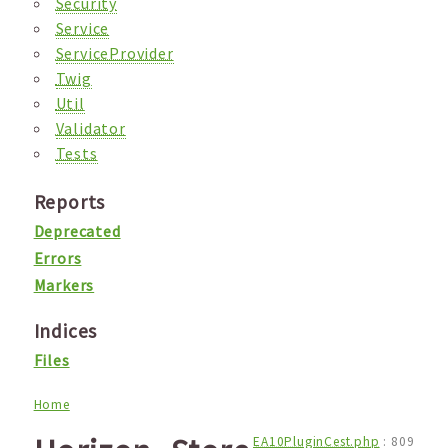
Security
Service
ServiceProvider
Twig
Util
Validator
Tests
Reports
Deprecated
Errors
Markers
Indices
Files
Home
EA10PluginCest.php
:
809