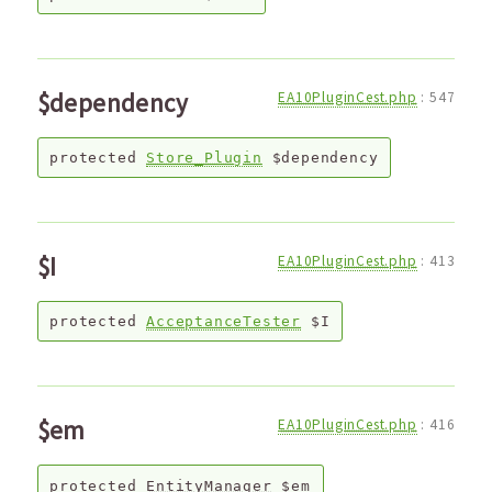
$dependency
EA10PluginCest.php
:
547
protected
Store_Plugin
$dependency
$I
EA10PluginCest.php
:
413
protected
AcceptanceTester
$I
$em
EA10PluginCest.php
:
416
protected
EntityManager
$em